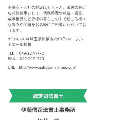
不動産・会社の登記はもちろん、市民の身近
な相談相手として、債務整理や相続・遺言、
成年後見など皆様の暮らしの中で起こる様々
な悩みや問題をお気軽にご相談いただいてお
ります。
〒
350-0041
埼玉県川越市六軒町1-1-1 プル
ミエール川越
TEL：
049-227-7772
FAX： 049-227-1770
URL：
http://www.nakayama-jimusyo.jp/
認定司法書士
伊藤信司法書士事務所
伊藤 信
不動産（土地・建物）や商業（会社・法人）