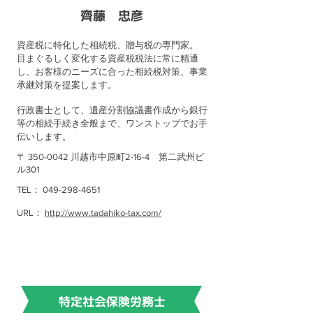
齊藤 忠彦
資産税に特化した相続税、贈与税の専門家。
目まぐるしく変化する資産税税法に常に精通
し、お客様のニーズに合った相続税対策、事業
承継対策を提案します。
行政書士として、遺産分割協議書作成から銀行
等の相続手続き全般まで、ワンストップでお手
伝いします。
〒
350-0042
川越市中原町2-16-4 第二武州ビ
ル301
TEL：
049-298-4651
​URL：
http://www.tadahiko-tax.com/
特定社会保険労務士